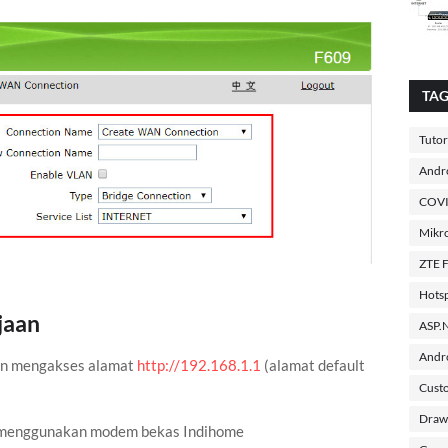
TA
Tutor
Andro
COVI
Mikr
ZTE 
Hotsp
jaan
ASP.
Andro
an mengakses alamat
http://192.168.1.1
(alamat default
Cust
Draw
 menggunakan modem bekas Indihome