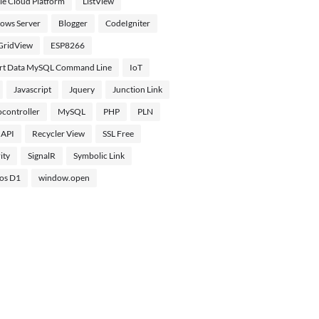
e Cloud Platform
ListView
ows Server
Blogger
CodeIgniter
GridView
ESP8266
rt Data MySQL Command Line
IoT
Javascript
Jquery
Junction Link
controller
MySQL
PHP
PLN
 API
Recycler View
SSL Free
ity
SignalR
Symbolic Link
s D1
window.open