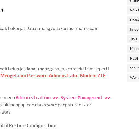
Googl
Wind
23
Data
tidak bekerja. Dapat menggunakan username dan
Impo
Java
Micro
REST
Secur
idak bekerja, dapat menggunakan cara ekstrim seperti
 Mengetahui Password Administrator Modem ZTE
Wemo
 ke menu
Administration >> System Management >>
ntuk mengupload dan
restore
pengaturan
User
iatas.
ombol
Restore Configuration
.