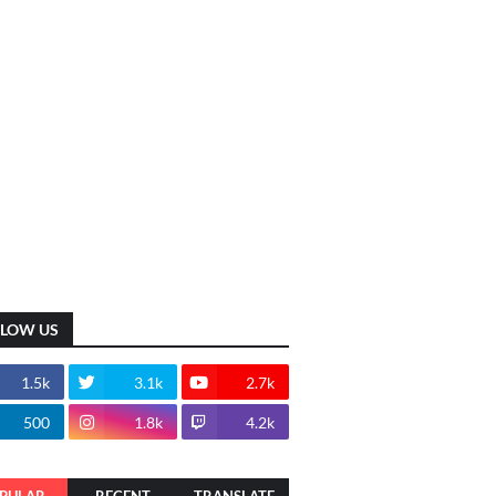
LLOW US
1.5k
3.1k
2.7k
500
1.8k
4.2k