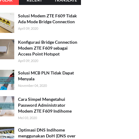
PULAR
RECENT
TRANSLATE
Solusi Modem ZTE F609 Tidak
Ada Mode Bridge Connection
April 09, 2020
Konfigurasi Bridge Connection
Modem ZTE F609 sebagai
Access Point Hotspot
April 09, 2020
Solusi MCB PLN Tidak Dapat
Menyala
November 04, 2020
Cara Simpel Mengetahui
Password Administrator
Modem ZTE F609 Indihome
Mei 03, 2020
Optimasi DNS Indihome
menggunakan DoH (DNS over