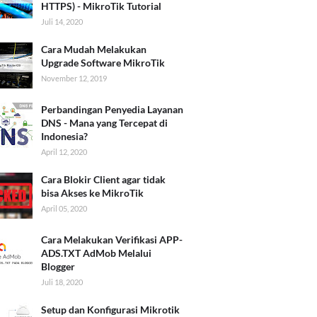
HTTPS) - MikroTik Tutorial
Juli 14, 2020
Cara Mudah Melakukan
Upgrade Software MikroTik
November 12, 2019
Perbandingan Penyedia Layanan
DNS - Mana yang Tercepat di
Indonesia?
April 12, 2020
Cara Blokir Client agar tidak
bisa Akses ke MikroTik
April 05, 2020
Cara Melakukan Verifikasi APP-
ADS.TXT AdMob Melalui
Blogger
Juli 18, 2020
Setup dan Konfigurasi Mikrotik