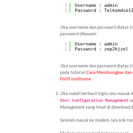
1
Username : admin 
2
Password : Telkomdso1
Jika username dan password diatas 
password dibawah :
1
Username : admin 
2
Password : zep2kjzol
Jika username dan password diatas t
pada tutorial
Cara Membongkar dan
F609 Indihome
Jika sudah berhasil login, lalu masuk
u
User Configuration Management
Management
yang telah di download d
Setelah masuk ke modem, lalu klik t
Modem akan restart beberapa saat.