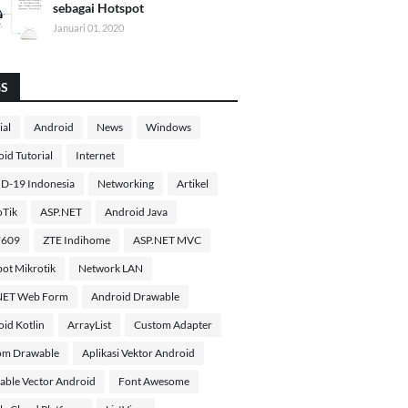
sebagai Hotspot
Januari 01, 2020
GS
ial
Android
News
Windows
id Tutorial
Internet
D-19 Indonesia
Networking
Artikel
oTik
ASP.NET
Android Java
F609
ZTE Indihome
ASP.NET MVC
ot Mikrotik
Network LAN
NET Web Form
Android Drawable
id Kotlin
ArrayList
Custom Adapter
om Drawable
Aplikasi Vektor Android
able Vector Android
Font Awesome