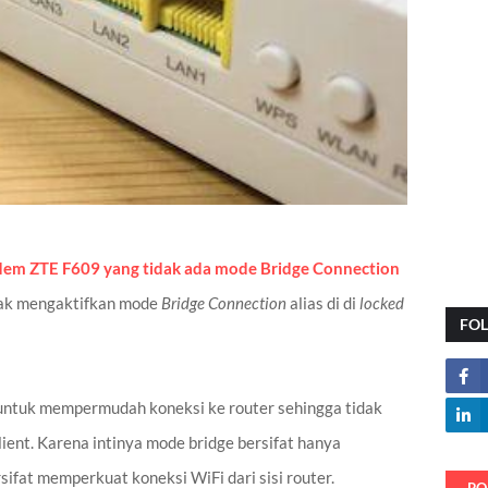
em ZTE F609 yang tidak ada mode Bridge Connection
idak mengaktifkan mode
Bridge Connection
alias di di
locked
FO
untuk mempermudah koneksi ke router sehingga tidak
client. Karena intinya mode bridge bersifat hanya
ifat memperkuat koneksi WiFi dari sisi router.