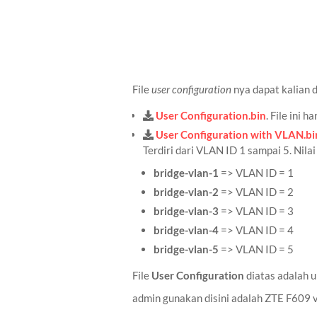
File
user configuration
nya dapat kalian d
User Configuration.bin
. File ini 
User Configuration with VLAN.bi
Terdiri dari VLAN ID 1 sampai 5. Nilai
bridge-vlan-1
=> VLAN ID = 1
bridge-vlan-2
=> VLAN ID = 2
bridge-vlan-3
=> VLAN ID = 3
bridge-vlan-4
=> VLAN ID = 4
bridge-vlan-5
=> VLAN ID = 5
File
User Configuration
diatas adalah u
admin gunakan disini adalah ZTE F609 v