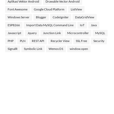
Aplikasi Vektor Android
Drawable Vector Android
Font Awesome
Google Cloud Platform
ListView
Windows Server
Blogger
CodeIgniter
DataGridView
ESP8266
Import Data MySQL Command Line
IoT
Java
Javascript
Jquery
Junction Link
Microcontroller
MySQL
PHP
PLN
REST API
Recycler View
SSL Free
Security
SignalR
Symbolic Link
Wemos D1
window.open