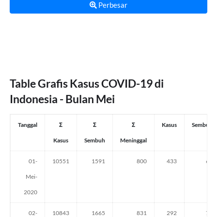
Perbesar
Table Grafis Kasus COVID-19 di
Indonesia - Bulan Mei
Tanggal
Σ
Σ
Σ
Kasus
Sembuh
Kasus
Sembuh
Meninggal
01-
10551
1591
800
433
69
Mei-
2020
02-
10843
1665
831
292
74