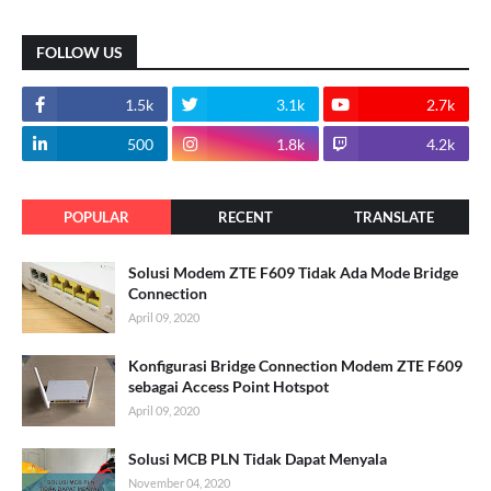
FOLLOW US
1.5k
3.1k
2.7k
500
1.8k
4.2k
POPULAR
RECENT
TRANSLATE
Solusi Modem ZTE F609 Tidak Ada Mode Bridge
Connection
April 09, 2020
Konfigurasi Bridge Connection Modem ZTE F609
sebagai Access Point Hotspot
April 09, 2020
Solusi MCB PLN Tidak Dapat Menyala
November 04, 2020