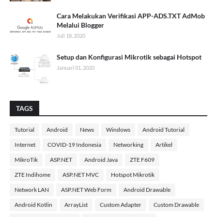
Cara Melakukan Verifikasi APP-ADS.TXT AdMob
Melalui Blogger
Juli 18, 2020
Setup dan Konfigurasi Mikrotik sebagai Hotspot
Januari 01, 2020
TAGS
Tutorial
Android
News
Windows
Android Tutorial
Internet
COVID-19 Indonesia
Networking
Artikel
MikroTik
ASP.NET
Android Java
ZTE F609
ZTE Indihome
ASP.NET MVC
Hotspot Mikrotik
Network LAN
ASP.NET Web Form
Android Drawable
Android Kotlin
ArrayList
Custom Adapter
Custom Drawable